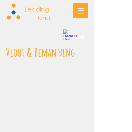
Leading
Man
kind
Vloot & Bemanning
Onze eersteklas bemanningsleden
hebben jaar na jaar de hoogste
onderscheidingen in de luchtvaart
in de natie gewonnen. Elke keer
dat u opstijgt, is uw veiligheid
gegarandeerd met de ervaring en
kennis in onze cockpits.
Bij Maverick Aviation wordt onze
vloot voortdurend getest en
geüpgraded om de beste
veiligheidsmaatregelen voor uw
vlucht te garanderen.