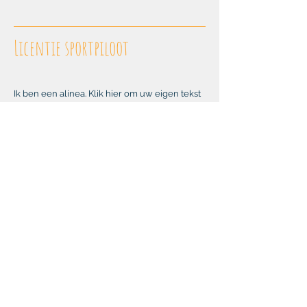
Licentie sportpiloot
12 juli 2023
Ik ben een alinea. Klik hier om uw eigen tekst
toe te voegen en mij uit te geven. Het is
makkelijk. Klik gewoon op "Tekst bewerken"
of dubbelklik op mij om uw eigen inhoud toe
te voegen en wijzigingen aan te brengen in
het lettertype. Ik ben een geweldige plek
voor u om een verhaal te vertellen en uw
gebruikers iets meer over u te laten weten.