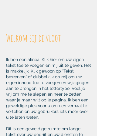
We zijn er trots op een van de
jongste vloten ter wereld te
hebben, zonder vliegtuigen die
meer dan 200 uur per week
vliegen.
Welkom bij de vloot
12 juli 2023
Ik ben een alinea. Klik hier om uw eigen
tekst toe te voegen en mij uit te geven. Het
is makkelijk. Klik gewoon op "Tekst
bewerken" of dubbelklik op mij om uw
eigen inhoud toe te voegen en wijzigingen
aan te brengen in het lettertype. Voel je
vrij om me te slepen en neer te zetten
waar je maar wilt op je pagina. Ik ben een
geweldige plek voor u om een verhaal te
vertellen en uw gebruikers iets meer over
u te laten weten.
Dit is een geweldige ruimte om lange
tekst over uw bedrijf en uw diensten te