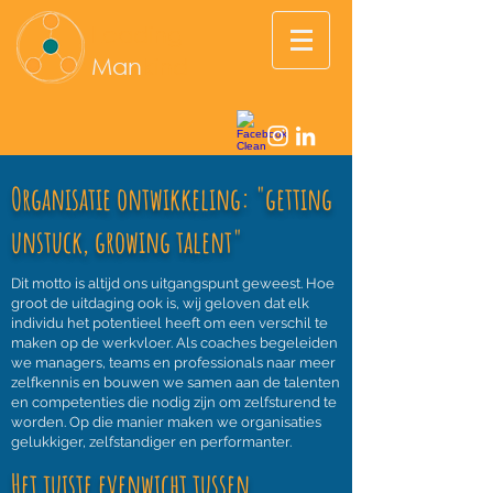
Leading
Man
kind
Organisatie ontwikkeling: "getting
unstuck, growing talent"
Dit motto is altijd ons uitgangspunt geweest. Hoe
groot de uitdaging ook is, wij geloven dat elk
individu het potentieel heeft om een verschil te
maken op de werkvloer. Als coaches begeleiden
we managers, teams en professionals naar meer
zelfkennis en bouwen we samen aan de talenten
en competenties die nodig zijn om zelfsturend te
worden. Op die manier maken we organisaties
gelukkiger, zelfstandiger en performanter.
Het juiste evenwicht tussen