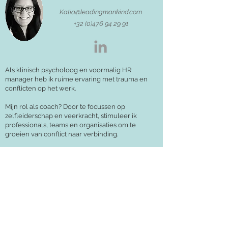
Katia@leadingmankind.com
+32 (0)476 94 29 91
Als klinisch psycholoog en voormalig HR
manager heb ik ruime ervaring met trauma en
conflicten op het werk.
Mijn rol als coach? Door te focussen op
zelfleiderschap en veerkracht, stimuleer ik
professionals, teams en organisaties om te
groeien van conflict naar verbinding.
Wij zijn een getrouwd stel. Ja, er is veel
compassie, vertrouwen en respect nodig voor
onszelf en de ander om samen te leven én te
werken. Op sommige dagen komt deze houding
en mindset automatisch en op andere dagen is
het moeilijker om dat te doen. En dat vinden we
heel normaal...