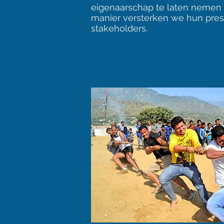
eigenaarschap te laten nemen 
manier versterken we hun prest
stakeholders.