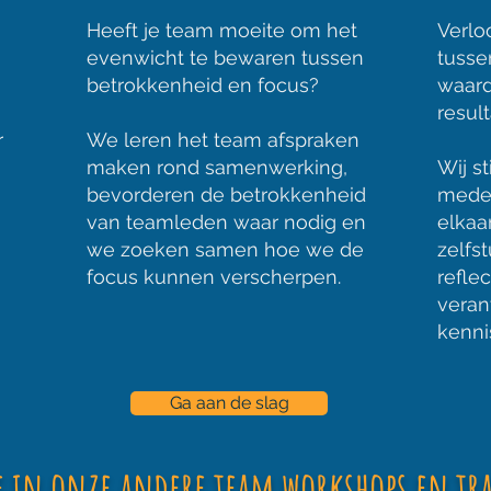
Heeft je team moeite om het
Verlo
evenwicht te bewaren tussen
tusse
betrokkenheid en focus?
waard
resul
r
We leren het team afspraken
maken rond samenwerking,
Wij s
bevorderen de betrokkenheid
medew
van teamleden waar nodig en
elkaa
we zoeken samen hoe we de
zelfs
focus kunnen verscherpen.
reflec
veran
kenni
Ga aan de slag
e in onze andere team workshops en tr