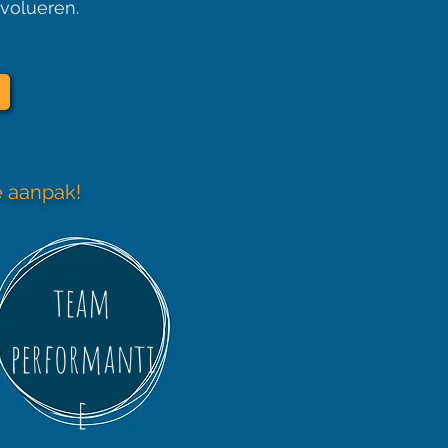
volueren.
e aanpak!
team
performanti
e