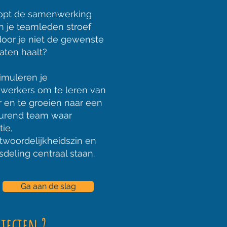
opt de samenwerking
n je teamleden stroef
oor je niet de gewenste
taten haalt?
timuleren je
erkers om te leren van
r en te groeien naar een
turend team waar
tie,
twoordelijkheidszin en
sdeling centraal staan.
Ga aan de slag
ajecten ?