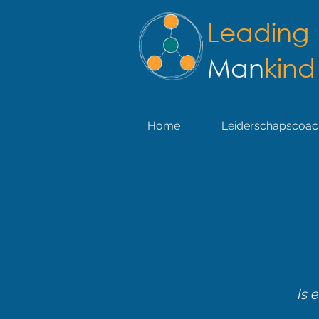
Leading
Man
kind
Home
Leiderschapscoac
Is 