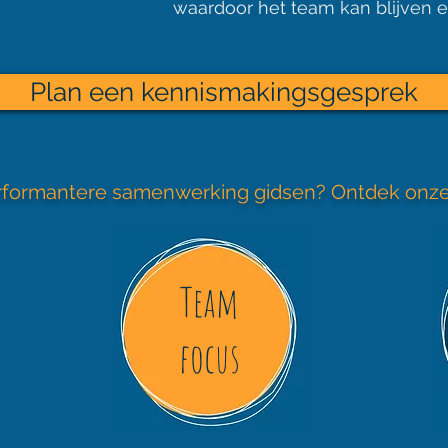
waardoor het team kan blijven e
Plan een kennismakingsgesprek
performantere samenwerking gidsen? Ontdek onz
Team
focus