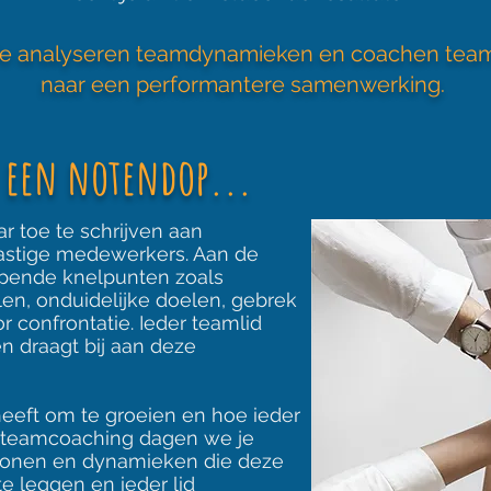
e analyseren teamdynamieken en coachen tea
naar een performantere samenwerking.
 een notendop...
 toe te schrijven aan
stige medewerkers. Aan de
lopende knelpunten zoals
len, onduidelijke doelen, gebrek
 confrontatie. Ieder teamlid
en draagt bij aan deze
heeft om te groeien en hoe ieder
j teamcoaching dagen we je
tronen en dynamieken die deze
te leggen en ieder lid